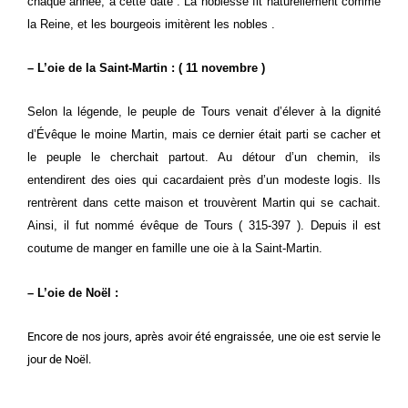
chaque année, à cette date . La noblesse fit naturellement comme
la Reine, et les bourgeois imitèrent les nobles .
– L’oie de la Saint-Martin : ( 11 novembre )
Selon la légende, le peuple de Tours venait d’élever à la dignité
d’Évêque le moine Martin, mais ce dernier était parti se cacher et
le peuple le cherchait partout. Au détour d’un chemin, ils
entendirent des oies qui cacardaient près d’un modeste logis. Ils
rentrèrent dans cette maison et trouvèrent Martin qui se cachait.
Ainsi, il fut nommé évêque de Tours ( 315-397 ). Depuis il est
coutume de manger en famille une oie à la Saint-Martin.
– L’oie de Noël :
Encore de nos jours, après avoir été engraissée, une oie est servie le
jour de Noël.