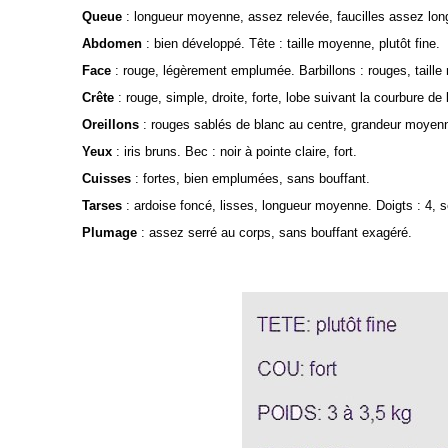
Queue
:
longueur moyenne, assez relevée, faucilles assez lon
Abdomen
:
bien développé. Tête : taille moyenne, plutôt fine.
Face
:
rouge, légèrement emplumée. Barbillons : rouges, taill
Crête
:
rouge, simple, droite, forte, lobe suivant la courbure de
Oreillons
:
rouges sablés de blanc au centre, grandeur moyen
Yeux
:
iris bruns. Bec : noir à pointe claire, fort.
Cuisses
:
fortes, bien emplumées, sans bouffant.
Tarses
:
ardoise foncé, lisses, longueur moyenne. Doigts : 4, se
Plumage
:
assez serré au corps, sans bouffant exagéré.