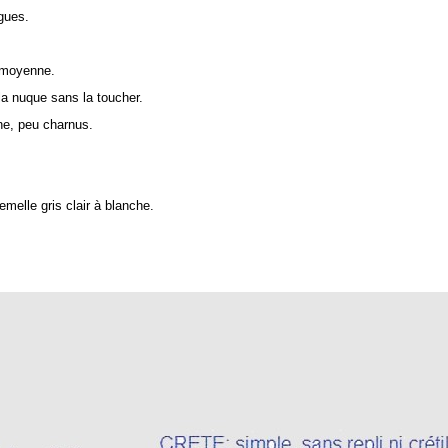
gues.
e moyenne.
 la nuque sans la toucher.
ne, peu charnus.
melle gris clair à blanche.