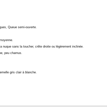
ngues, Queue semi-ouverte.
e moyenne.
 la nuque sans la toucher, crête droite ou légèrement inclinée.
ne, peu charnus.
melle gris clair à blanche.