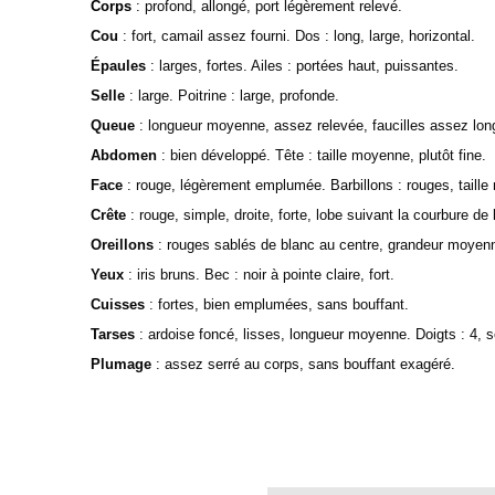
Corps
:
profond, allongé, port légèrement relevé.
Cou
:
fort, camail assez fourni. Dos : long, large, horizontal.
Épaules
:
larges, fortes. Ailes : portées haut, puissantes.
Selle
:
large. Poitrine : large, profonde.
Queue
:
longueur moyenne, assez relevée, faucilles assez lo
Abdomen
:
bien développé. Tête : taille moyenne, plutôt fine.
Face
:
rouge, légèrement emplumée. Barbillons : rouges, taill
Crête
:
rouge, simple, droite, forte, lobe suivant la courbure de
Oreillons
:
rouges sablés de blanc au centre, grandeur moyen
Yeux
:
iris bruns. Bec : noir à pointe claire, fort.
Cuisses
:
fortes, bien emplumées, sans bouffant.
Tarses
:
ardoise foncé, lisses, longueur moyenne. Doigts : 4, se
Plumage
:
assez serré au corps, sans bouffant exagéré.